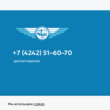
+7 (4242) 51–60–70
диспетчерская
Мы используем
cookies
© 2024—2026 АО "Транспортная компания" г. Южно-Саха