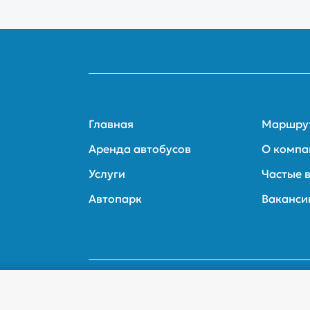
Главная
Маршру
Аренда автобусов
О компа
Услуги
Частые 
Автопарк
Ваканси
линск
Противодействие коррупции
Бережлив