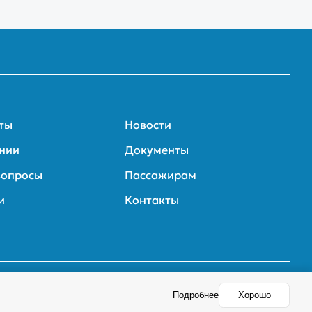
ты
Новости
нии
Документы
вопросы
Пассажирам
и
Контакты
ое производство
© 2024 Сайт сделан в
Ринамике
Подробнее
Хорошо