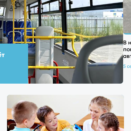
В 
по
ёт
ав
5 с